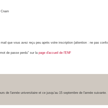
du Cnam
le mail que vous avez reçu peu après votre inscription (attention : ne pas conf
 "mot de passe perdu" sur la
page d'accueil de l'ENF
urs de l'année universitaire et ce jusqu’au 15 septembre de l'année suivante.